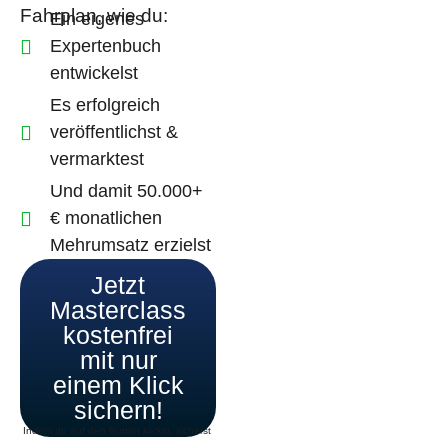
Fahrplan, wie du:
Ein eigenes
Expertenbuch
entwickelst
Es erfolgreich
veröffentlichst &
vermarktest
Und damit 50.000+
€ monatlichen
Mehrumsatz erzielst
Jetzt
Masterclass
kostenfrei
mit nur
einem Klick
sichern!
Indem du auf den Button klickst, sicherst