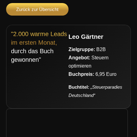
Zurück zur Übersicht
"2.000 warme Leads
Leo Gärtner
im ersten Monat,
Zielgruppe:
B2B
durch das Buch
Angebot:
Steuern
gewonnen"
optimieren
Buchpreis:
6,95 Euro
Buchtitel:
„Steuerparadies
Deutschland“